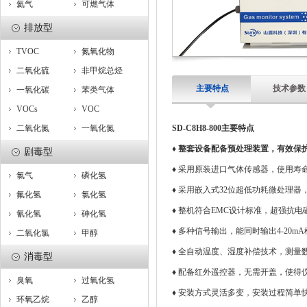
氦气
可燃气体
排放型
TVOC
氮氧化物
二氧化硫
非甲烷总烃
主要特点
技术参数
一氧化碳
苯类气体
VOCs
VOC
二氧化氮
一氧化氮
SD-C8H8-800主要特点
♦
整套设备配备预处理装置，有效保
剧毒型
♦ 采用原装进口气体传感器，使用寿
氯气
磷化氢
♦ 采用嵌入式32位超低功耗微处理
氟化氢
氯化氢
♦ 整机符合EMC设计标准，超强抗
氰化氢
砷化氢
♦ 多种信号输出，能同时输出4-20m
二氧化氯
甲醇
♦ 全自动温度、湿度补偿技术，测量
消毒型
♦ 配备红外遥控器，无需开盖，使得
臭氧
过氧化氢
♦ 安装方式灵活多变，安装过程简单
环氧乙烷
乙醇