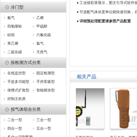
♦ 工业级彩屏显示，图文引导式软件
冷门型
♦ 可选配气体浓度单位能快速切换，
氦气
乙烯
♦
详细预处理配置请参照产品配置
四氢噻吩
甲硫醇
硅烷
六氟化硫
苯乙烯
氩气
二硫化碳
天然气
按检测方式分类
在线监控型
固定检测型
相关产品
手提多功能型
手持泵吸型
便携式扩散型
智能模块型
控制主机类
按气体组合分类
二合一型
三合一型
四合一型
五合一型