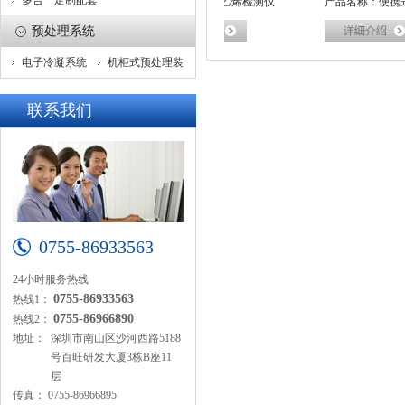
多合一定制配套
称：固定式苯乙烯检测仪
产品名称：苯乙烯检测仪
产品名称：便携式苯
预处理系统
电子冷凝系统
机柜式预处理装
置
联系我们
0755-86933563
24小时服务热线
0755-86933563
热线1：
0755-86966890
热线2：
地址：
深圳市南山区沙河西路5188
号百旺研发大厦3栋B座11
层
传真：
0755-86966895