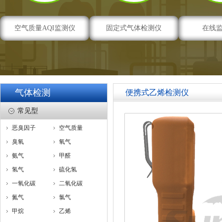
空气质量AQI监测仪
固定式气体检测仪
在线
气体检测
便携式乙烯检测仪
常见型
恶臭因子
空气质量
臭氧
氧气
氨气
甲醛
氢气
硫化氢
一氧化碳
二氧化碳
氮气
氯气
甲烷
乙烯