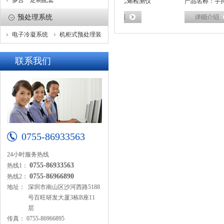
多合一定制配套
品名称：乙烯在线监测系统
产品名称：乙烯检测仪
产品名称：手持
预处理系统
仪
电子冷凝系统
机柜式预处理装
置
联系我们
0755-86933563
24小时服务热线
0755-86933563
热线1：
0755-86966890
热线2：
地址：
深圳市南山区沙河西路5188
号百旺研发大厦3栋B座11
层
传真：
0755-86966895