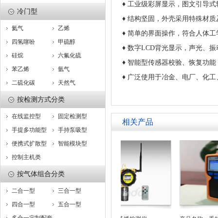
♦ 工业级彩屏显示，图文引导
冷门型
♦ 结构坚固，外壳采用特殊材
氦气
乙烯
♦ 简单的界面操作，符合人体工
四氢噻吩
甲硫醇
♦ 数字LCD背光显示，声光、
硅烷
六氟化硫
♦ 智能型传感器校验、恢复功
苯乙烯
氩气
♦
广泛使用于冶金、电厂、化工
二硫化碳
天然气
按检测方式分类
在线监控型
固定检测型
相关产品
手提多功能型
手持泵吸型
便携式扩散型
智能模块型
控制主机类
按气体组合分类
二合一型
三合一型
四合一型
五合一型