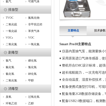
氦气
可燃气体
排放型
TVOC
氮氧化物
二氧化硫
非甲烷总烃
主要特点
技术参数
一氧化碳
苯类气体
VOCs
VOC
Smart Pro10主要特点
二氧化氮
一氧化氮
♦ 仪器内置抽气泵，能测量狭
剧毒型
♦ 采用原装进口气体传感器，
氯气
磷化氢
♦ 整机符合EMC设计标准，
氟化氢
氯化氢
♦ 超长续航能力，一次充电可连
氰化氢
砷化氢
♦ 全自动温度、湿度补偿技术
二氧化氯
甲醇
♦ 配备便携式微型打印机，可
消毒型
♦ 配备海量2GB数据存储设备
臭氧
过氧化氢
♦ 配备USB2.0数据端口，检
环氧乙烷
乙醇