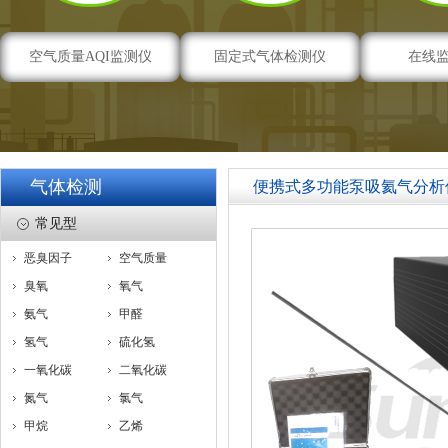
空气质量AQI监测仪
固定式气体检测仪
在线
气体检测
便携式多功能泵吸氦气分析
常见型
恶臭因子
空气质量
臭氧
氧气
氨气
甲醛
氢气
硫化氢
一氧化碳
二氧化碳
氮气
氯气
甲烷
乙烯