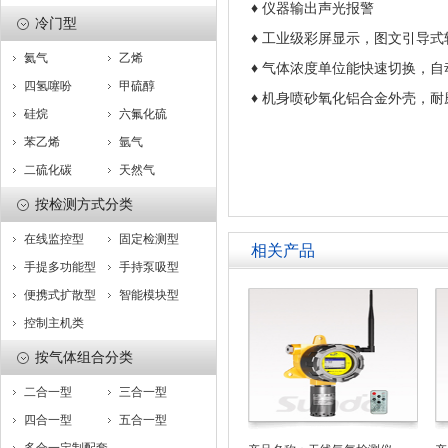
♦ 仪器输出声光报警
冷门型
♦ 工业级彩屏显示，图文引导
氦气
乙烯
♦ 气体浓度单位能快速切换，自
四氢噻吩
甲硫醇
♦ 机身喷砂氧化铝合金外壳，
硅烷
六氟化硫
苯乙烯
氩气
二硫化碳
天然气
按检测方式分类
在线监控型
固定检测型
相关产品
手提多功能型
手持泵吸型
便携式扩散型
智能模块型
控制主机类
按气体组合分类
二合一型
三合一型
四合一型
五合一型