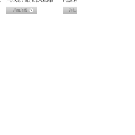
产品名称：固定式氯气检测仪
产品名称：氯气在线监测系统
产品名称：无