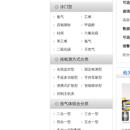
可选
冷门型
超强
氦气
乙烯
高容
四氢噻吩
甲硫醇
数据
硅烷
六氟化硫
可选
苯乙烯
氩气
报警
二硫化碳
天然气
区分
按检测方式分类
在线监控型
固定检测型
相
手提多功能型
手持泵吸型
便携式扩散型
智能模块型
控制主机类
按气体组合分类
二合一型
三合一型
四合一型
五合一型