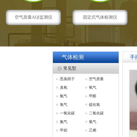
空气质量AQI监测仪
固定式气体检测仪
气体检测
手
常见型
恶臭因子
空气质量
臭氧
氧气
氨气
甲醛
氢气
硫化氢
一氧化碳
二氧化碳
氮气
氯气
甲烷
乙烯