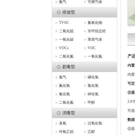
氦气
可燃气体
排放型
TVOC
氮氧化物
二氧化硫
非甲烷总烃
一氧化碳
苯类气体
VOCs
VOC
产
二氧化氮
一氧化氮
内置
剧毒型
内置
氯气
磷化氢
可定
氟化氢
氯化氢
仪器
氰化氢
砷化氢
2.
二氧化氯
甲醇
可选
消毒型
数据
臭氧
过氧化氢
仪器
环氧乙烷
乙醇