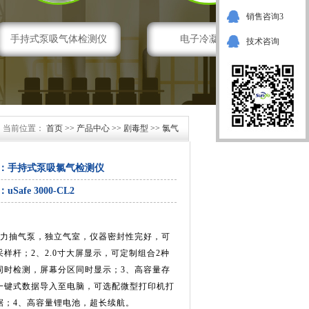
销售咨询3
手持式泵吸气体检测仪
电子冷凝系统
技术咨询
当前位置：
首页
>>
产品中心
>>
剧毒型
>>
氯气
：
手持式泵吸氯气检测仪
：
uSafe 3000-CL2
：
强力抽气泵，独立气室，仪器密封性完好，可
样杆；2、2.0寸大屏显示，可定制组合2种
同时检测，屏幕分区同时显示；3、高容量存
一键式数据导入至电脑，可选配微型打印机打
据；4、高容量锂电池，超长续航。