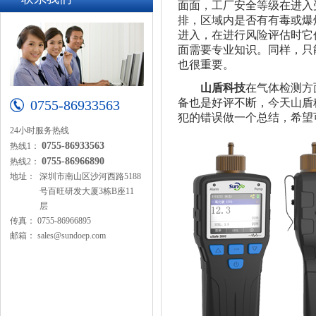
面面，工厂安全等级在进入
排，区域内是否有有毒或爆
进入，在进行风险评估时它
面需要专业知识。同样，只
也很重要。
山盾科技
在气体检测方
备也是好评不断，今天山盾
0755-86933563
犯的错误做一个总结，希望
24小时服务热线
0755-86933563
热线1：
0755-86966890
热线2：
地址：
深圳市南山区沙河西路5188
号百旺研发大厦3栋B座11
层
传真：
0755-86966895
邮箱：
sales@sundoep.com