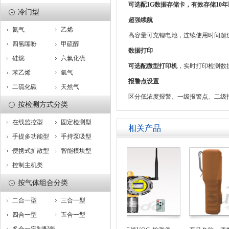
可选配1G数据存储卡，有效存储10年
冷门型
超强续航
氦气
乙烯
高容量可充锂电池，连续使用时间超过
四氢噻吩
甲硫醇
数据打印
硅烷
六氟化硫
可选配微型打印机
，实时打印检测数
苯乙烯
氩气
报警点设置
二硫化碳
天然气
区分低浓度报警、一级报警点、二级
按检测方式分类
在线监控型
固定检测型
相关产品
手提多功能型
手持泵吸型
便携式扩散型
智能模块型
控制主机类
按气体组合分类
二合一型
三合一型
四合一型
五合一型