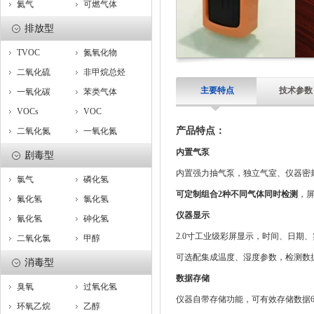
氦气
可燃气体
排放型
TVOC
氮氧化物
二氧化硫
非甲烷总烃
主要特点
技术参数
一氧化碳
苯类气体
VOCs
VOC
产品特点：
二氧化氮
一氧化氮
内置气泵
剧毒型
内置强力抽气泵，独立气室、仪器密
氯气
磷化氢
可定制组合2种不同气体同时检测
，
氟化氢
氯化氢
仪器显示
氰化氢
砷化氢
2.0寸工业级彩屏显示，时间、日期
二氧化氯
甲醇
可选配集成温度、湿度参数，检测数
消毒型
数据存储
臭氧
过氧化氢
仪器自带存储功能，可有效存储数据
环氧乙烷
乙醇