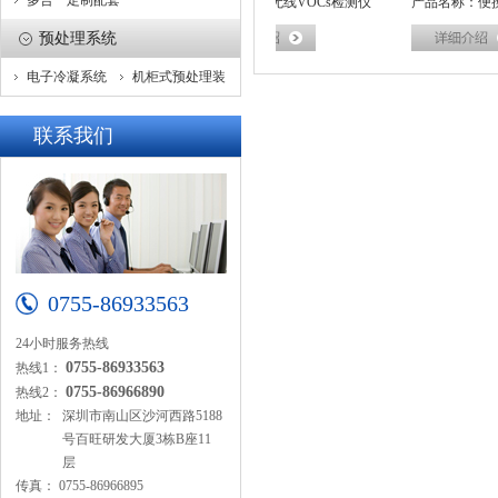
多合一定制配套
名称：VOCs在线监测系统
产品名称：无线VOCs检测仪
产品名称：便携式V
预处理系统
测仪
电子冷凝系统
机柜式预处理装
置
联系我们
0755-86933563
24小时服务热线
0755-86933563
热线1：
0755-86966890
热线2：
地址：
深圳市南山区沙河西路5188
号百旺研发大厦3栋B座11
层
传真：
0755-86966895