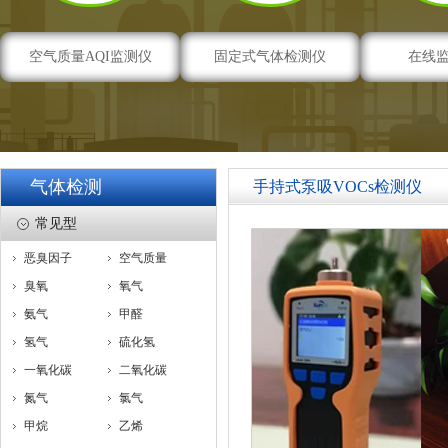
空气质量AQI监测仪
固定式气体检测仪
在线
气体检测
手持式泵吸VOCs检测仪
常见型
恶臭因子
空气质量
臭氧
氧气
氨气
甲醛
氢气
硫化氢
一氧化碳
二氧化碳
氮气
氯气
甲烷
乙烯