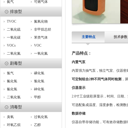
氦气
可燃气体
排放型
TVOC
氮氧化物
二氧化硫
非甲烷总烃
主要特点
技术参数
一氧化碳
苯类气体
VOCs
VOC
产品特点：
二氧化氮
一氧化氮
内置气泵
剧毒型
内置强力抽气泵，独立气室、仪器密
氯气
磷化氢
可定制组合2种不同气体同时检测
，
氟化氢
氯化氢
仪器显示
氰化氢
砷化氢
2.0寸工业级彩屏显示，时间、日期
二氧化氯
甲醇
可选配集成温度、湿度参数，检测数
消毒型
数据存储
臭氧
过氧化氢
仪器自带存储功能，可有效存储数据
环氧乙烷
乙醇