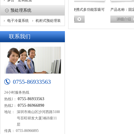
多合一定制配套
品名称：无线可燃气体检测仪
产品名称：便携式多功能泵吸可
产品名称：固定
预处理系统
电子冷凝系统
机柜式预处理装
燃气体分析仪
仪
置
联系我们
0755-86933563
24小时服务热线
0755-86933563
热线1：
0755-86966890
热线2：
地址：
深圳市南山区沙河西路5188
号百旺研发大厦3栋B座11
层
传真：
0755-86966895