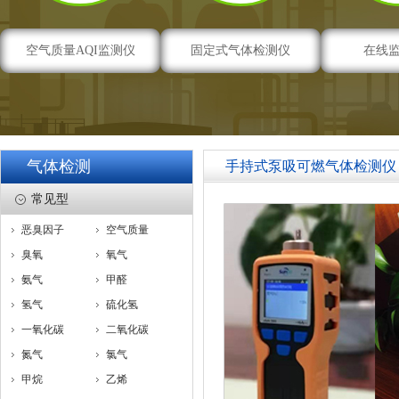
空气质量AQI监测仪
固定式气体检测仪
在线
气体检测
手持式泵吸可燃气体检测仪
常见型
恶臭因子
空气质量
臭氧
氧气
氨气
甲醛
氢气
硫化氢
一氧化碳
二氧化碳
氮气
氯气
甲烷
乙烯