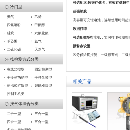
可选配1G数据存储卡，有效存储10年
冷门型
超强续航
氦气
乙烯
高容量可充锂电池，连续使用时间超过
四氢噻吩
甲硫醇
数据打印
硅烷
六氟化硫
可选配微型打印机
，实时打印检测数
苯乙烯
氩气
报警点设置
二硫化碳
天然气
区分低浓度报警、一级报警点、二级
按检测方式分类
在线监控型
固定检测型
手提多功能型
手持泵吸型
相关产品
便携式扩散型
智能模块型
控制主机类
按气体组合分类
二合一型
三合一型
四合一型
五合一型