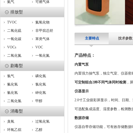
氦气
可燃气体
排放型
TVOC
氮氧化物
二氧化硫
非甲烷总烃
主要特点
技术参数
一氧化碳
苯类气体
VOCs
VOC
产品特点：
二氧化氮
一氧化氮
内置气泵
剧毒型
内置强力抽气泵，独立气室、仪器密
氯气
磷化氢
可定制组合2种不同气体同时检测
，
氟化氢
氯化氢
仪器显示
氰化氢
砷化氢
2.0寸工业级彩屏显示，时间、日期
二氧化氯
甲醇
可选配集成温度、湿度参数，检测数
消毒型
数据存储
臭氧
过氧化氢
仪器自带存储功能，可有效存储数据
环氧乙烷
乙醇