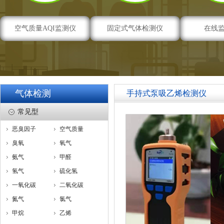
空气质量AQI监测仪
固定式气体检测仪
在线
气体检测
手持式泵吸乙烯检测仪
常见型
恶臭因子
空气质量
臭氧
氧气
氨气
甲醛
氢气
硫化氢
一氧化碳
二氧化碳
氮气
氯气
甲烷
乙烯