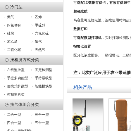
可选配1G数据存储卡，有效存储10年
冷门型
超强续航
氦气
乙烯
高容量可充锂电池，连续使用时间超过
四氢噻吩
甲硫醇
数据打印
硅烷
六氟化硫
可选配微型打印机
，实时打印检测数
苯乙烯
氩气
报警点设置
二硫化碳
天然气
区分低浓度报警、一级报警点、二级
按检测方式分类
在线监控型
固定检测型
注：此类
广泛应用于农业果蔬催
手提多功能型
手持泵吸型
便携式扩散型
智能模块型
相关产品
控制主机类
按气体组合分类
二合一型
三合一型
四合一型
五合一型