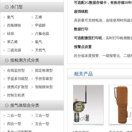
可选配1G数据存储卡，有效存储10年
冷门型
超强续航
氦气
乙烯
高容量可充锂电池，连续使用时间超过
四氢噻吩
甲硫醇
数据打印
硅烷
六氟化硫
可选配微型打印机
，实时打印检测数
苯乙烯
氩气
报警点设置
二硫化碳
天然气
区分低浓度报警、一级报警点、二级
按检测方式分类
在线监控型
固定检测型
相关产品
手提多功能型
手持泵吸型
便携式扩散型
智能模块型
控制主机类
按气体组合分类
二合一型
三合一型
四合一型
五合一型