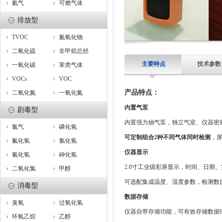
氦气
可燃气体
排放型
TVOC
氮氧化物
二氧化硫
非甲烷总烃
主要特点
技术参数
一氧化碳
苯类气体
VOCs
VOC
产品特点：
二氧化氮
一氧化氮
内置气泵
剧毒型
内置强力抽气泵，独立气室、仪器密
氯气
磷化氢
可定制组合2种不同气体同时检测
，
氟化氢
氯化氢
仪器显示
氰化氢
砷化氢
2.0寸工业级彩屏显示，时间、日期
二氧化氯
甲醇
可选配集成温度、湿度参数，检测数
消毒型
数据存储
臭氧
过氧化氢
仪器自带存储功能，可有效存储数据
环氧乙烷
乙醇