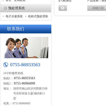
多合一定制配套
名称：氮气在线监测系统
产品名称：氮气检测仪
产品名称：便携式
预处理系统
电子冷凝系统
机柜式预处理装
置
联系我们
0755-86933563
24小时服务热线
0755-86933563
热线1：
0755-86966890
热线2：
地址：
深圳市南山区沙河西路5188
号百旺研发大厦3栋B座11
层
传真：
0755-86966895