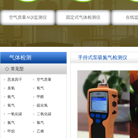
空气质量AQI监测仪
固定式气体检测仪
在线
气体检测
手持式泵吸氮气检测仪
常见型
恶臭因子
空气质量
臭氧
氧气
氨气
甲醛
氢气
硫化氢
一氧化碳
二氧化碳
氮气
氯气
甲烷
乙烯