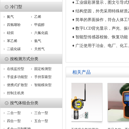
♦ 工业级彩屏显示，图文引导
冷门型
♦ 结构坚固，外壳采用特殊材
氦气
乙烯
♦ 简单的界面操作，符合人体工
四氢噻吩
甲硫醇
♦ 数字LCD背光显示，声光、
硅烷
六氟化硫
♦ 智能型传感器校验、恢复功
苯乙烯
氩气
♦
广泛使用于冶金、电厂、化工
二硫化碳
天然气
按检测方式分类
在线监控型
固定检测型
相关产品
手提多功能型
手持泵吸型
便携式扩散型
智能模块型
控制主机类
按气体组合分类
二合一型
三合一型
四合一型
五合一型