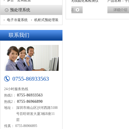
多合一定制配套
品名称：硫化氢在线监测系统
产品名称：无线硫化氢检测仪
产品名称：手持
预处理系统
测仪
电子冷凝系统
机柜式预处理装
置
联系我们
0755-86933563
24小时服务热线
0755-86933563
热线1：
0755-86966890
热线2：
地址：
深圳市南山区沙河西路5188
号百旺研发大厦3栋B座11
层
传真：
0755-86966895