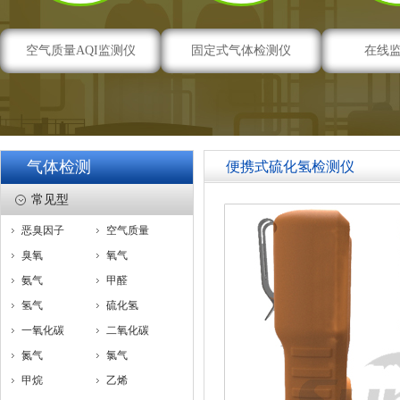
空气质量AQI监测仪
固定式气体检测仪
在线
气体检测
便携式硫化氢检测仪
常见型
恶臭因子
空气质量
臭氧
氧气
氨气
甲醛
氢气
硫化氢
一氧化碳
二氧化碳
氮气
氯气
甲烷
乙烯