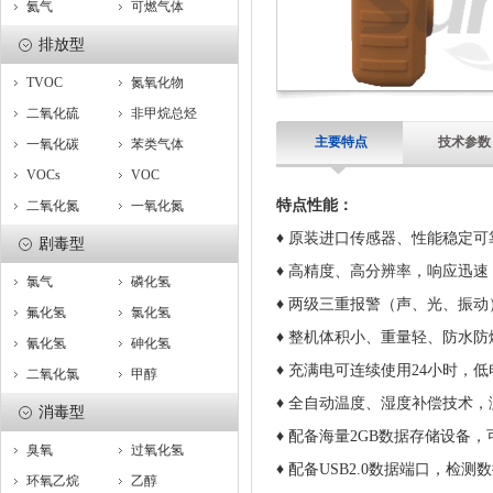
氦气
可燃气体
排放型
TVOC
氮氧化物
二氧化硫
非甲烷总烃
主要特点
技术参数
一氧化碳
苯类气体
VOCs
VOC
特点性能：
二氧化氮
一氧化氮
♦
原装进口传感器、性能稳定可
剧毒型
♦ 高精度、高分辨率，响应迅速
氯气
磷化氢
♦
两级三重报警（声、光、振动
氟化氢
氯化氢
♦ 整机体积小、重量轻、防水防
氰化氢
砷化氢
♦ 充满电可连续使用24小时，
二氧化氯
甲醇
♦ 全自动温度、湿度补偿技术
消毒型
♦ 配备海量2GB数据存储设备
臭氧
过氧化氢
♦ 配备USB2.0数据端口，检
环氧乙烷
乙醇