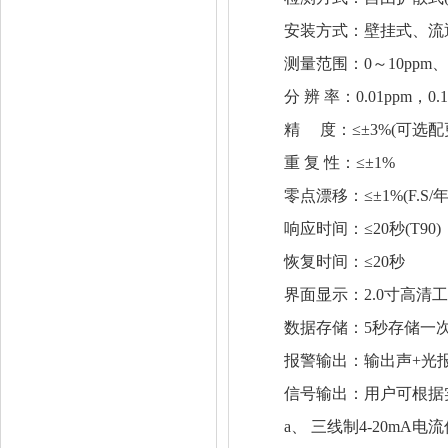
安装方式：壁挂式、流通式、
测量范围：0～10ppm、20p
分 辨 率：0.01ppm，0.1
精 度：≤±3%(可选配
重 复 性：≤±1%
零点漂移：≤±1%(F.S/年
响应时间：≤20秒(T90)
恢复时间：≤20秒
界面显示：2.0寸高清工
数据存储：5秒存储一次
报警输出：输出声+光
信号输出：用户可根据实际
a、 三线制4-20mA电