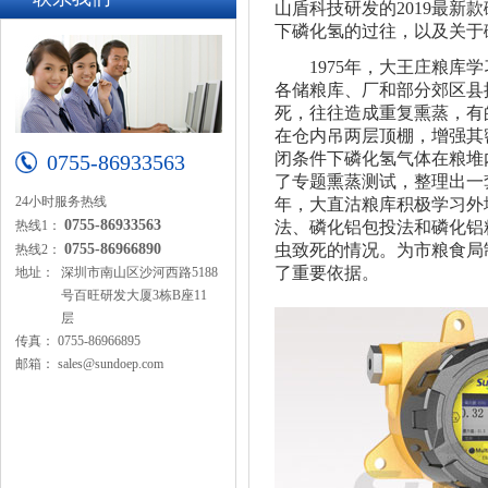
山盾科技研发的2019最
下磷化氢的过往，以及关于
1975年，大王庄粮库学
各储粮库、厂和部分郊区县
死，往往造成重复熏蒸，有
在仓内吊两层顶棚，增强其
闭条件下磷化氢气体在粮堆内
0755-86933563
了专题熏蒸测试，整理出一套
24小时服务热线
年，大直沽粮库积极学习外
0755-86933563
热线1：
法、磷化铝包投法和磷化铝
0755-86966890
虫致死的情况。为市粮食局
热线2：
了重要依据。
地址：
深圳市南山区沙河西路5188
号百旺研发大厦3栋B座11
层
传真：
0755-86966895
邮箱：
sales@sundoep.com