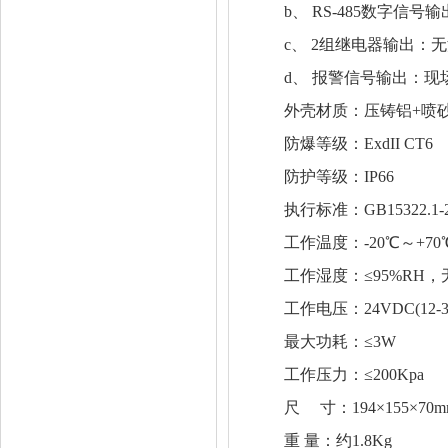
b、 RS-485数字信号输
c、 2组继电器输出：无源触电
d、 报警信号输出：现场声
外壳材质：压铸铝+喷砂
防爆等级：ExdII CT6
防护等级：IP66
执行标准：GB15322.1-2003，
工作温度：-20℃～+70
工作湿度：≤95%RH，无
工作电压：24VDC(12-3
最大功耗：≤3W
工作压力：≤200Kpa
尺 寸：194×155×70mm
重 量：约1.8Kg