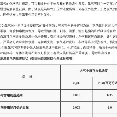
氯气的化学活性很高，可以和多种化学物质和有机物发生反应。氯气可以在一定压力
通过电解食盐获得。由于液氯是纯氯气加压后液化所得，储存压力较大，加之氯气的
。即便这样，泄氯事件还是不时发生。
为氯气的化学活泼性使得它的毒性很强，可损害全身器官和系统。它的毒性远远大于
咽喉、鼻腔和扁桃体发炎，导致眼睛红肿、刺痛、流泪，能引起胸闷和呼吸道综合症
血液可以同许多物质发生化合作用，引起神经功能障碍，杀伤和破坏血细胞，并引起
。严重者可致全身性水肿，电解质失衡。氯气还对皮肤、衣物等具有强烈腐蚀、损毁
剂量氯气可以两分钟致人缺氧并急速中毒死亡。七窍流血，面目狰狞，场面十分恐怖
功能障碍，身体长期得不到良好恢复；有些人员可能会严重瘫痪， 导致终身残废。
浓度氯气的致害症状（数据采自国家防化专业标准书）
大气中所存在氯浓度
症 状
mg/L
PPM(百万分浓
小时作用能感受到
0.001
0.35
时间作用能忍受的界限
0.003
1.0