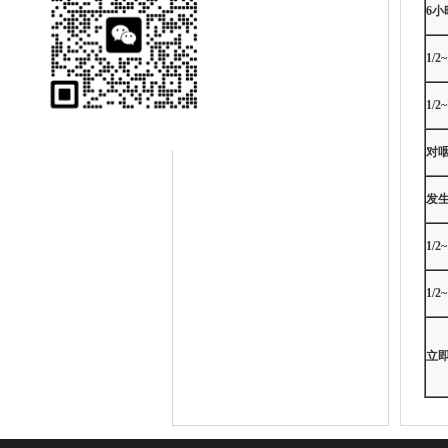
6
1/
1/
对
发
1/
1/
立