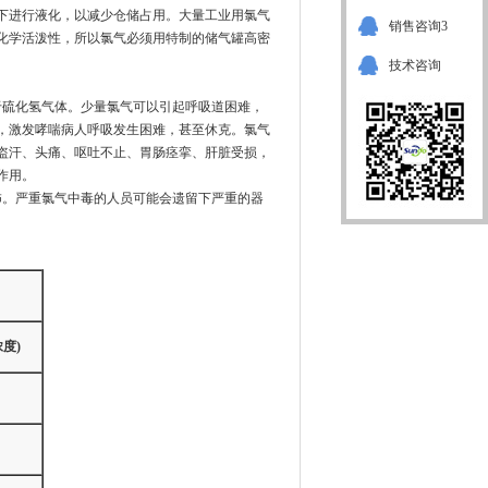
下进行液化，以减少仓储占用。大量工业用氯气
销售咨询3
化学活泼性，所以氯气必须用特制的储气罐高密
技术咨询
硫化氢气体。少量氯气可以引起呼吸道困难，
，激发哮喘病人呼吸发生困难，甚至休克。氯气
盗汗、头痛、呕吐不止、胃肠痉挛、肝脏受损，
作用。
。严重氯气中毒的人员可能会遗留下严重的器
度)