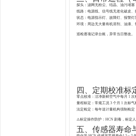
探头
：滤网无粉尘、结晶、油污堵塞
线路
：电源线、信号线无老化破皮、
状态
：电源指示灯、故障灯、报警灯
环境
：周边无大量有机溶剂、油漆、
巡检逐项记录台账，异常当日整改。
四、定期校准标
零点校准
：洁净新鲜空气中
每月 1 
量程标定
：
常规工况 3 个月 1 次标
法定检定
：每年送计量机构强制检定
⚠️标定操作防护：HCN 剧毒，标定
五、传感器寿命
电化学 HCN 传感器常规寿命
1.5～2 