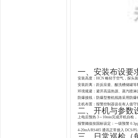
一、安装布设要求（
安装高度
：HCN 略轻于空气，探头
安装距离
：距反应釜、酸洗槽储罐等
环境规避
：避开高温热源、蒸汽喷淋
防爆接线
：防爆型整机线路采用
防爆
主机布置
：报警控制器设在有人值守控
二、开机与参数
上电后
预热 3～10min
完成开机自检，
报警阈值按国标设定：
一级预警 0.3
4-20mA/RS485 通讯正常接入 
三、日常巡检（