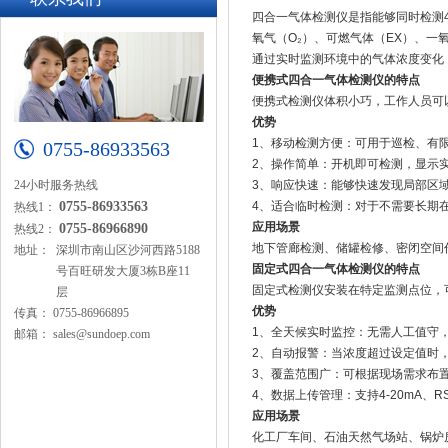
四合一气体检测仪是指能够同时检测
氧气（O₂）、可燃气体（EX）、一氧
通过实时监测环境中的气体浓度变化
便携式四合一气体检测仪的特点
便携式检测仪体积小巧，工作人员可
优势
1、移动检测方便：可用于巡检、有
0755-86933563
2、操作简单：开机即可检测，显示
24小时服务热线
3、响应快速：能够快速发现局部区
0755-86933563
4、适合临时检测：对于不需要长期
热线1：
应用场景
0755-86966890
热线2：
地下管廊检测、储罐检修、密闭空间
地址：
深圳市南山区沙河西路5188
固定式四合一气体检测仪的特点
号百旺研发大厦3栋B座11
固定式检测仪安装在特定监测点位，
层
优势
传真：
0755-86966895
1、全天候实时监控：无需人工值守
邮箱：
sales@sundoep.com
2、自动报警：当浓度超过设定值时
3、覆盖范围广：可根据现场需求布
4、数据上传管理：支持4-20mA、
应用场景
化工厂车间、石油天然气场站、锅炉