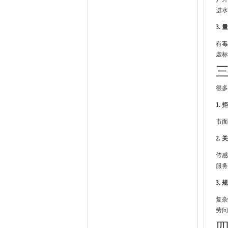
进水
3.
有毒
虚标
很多
1.
市面
2.
传感
服务
3.
复杂
劳问