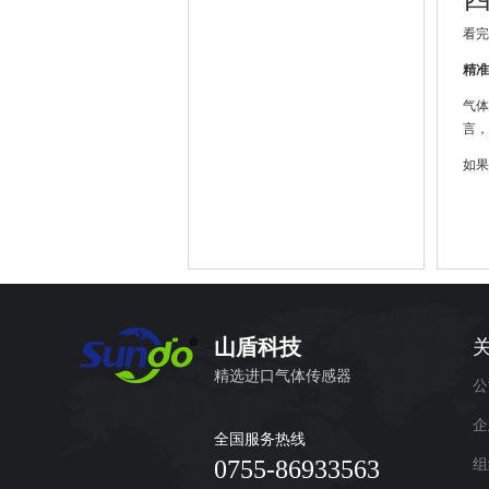
看完
精准
气体
言，
如果
山盾科技
精选进口气体传感器
公
企
全国服务热线
0755-86933563
组