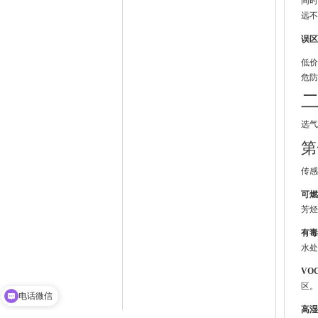
同时
远不
误区
低价
危防
选气
第
传感
可燃
芳烃
有毒
水处
VO
区。
电话微信
高湿