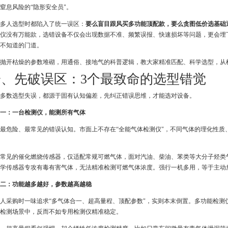
窒息风险的“隐形安全员"。
多人选型时都陷入了统一误区：
要么盲目跟风买多功能顶配款，要么贪图低价选基础
仪没有万能款，选错设备不仅会出现数据不准、频繁误报、快速损坏等问题，更会埋
不知道的门道。
天抛开枯燥的参数堆砌，用通俗、接地气的科普逻辑，教大家精准匹配、科学选型，从
一、先破误区：3个最致命的选型错觉
多数选型失误，都源于固有认知偏差，先纠正错误思维，才能选对设备。
一：一台检测仪，能测所有气体
最危险、最常见的错误认知。市面上不存在“全能气体检测仪"，不同气体的理化性质
常见的催化燃烧传感器，仅适配常规可燃气体，面对汽油、柴油、苯类等大分子烃类
学传感器专攻有毒有害气体，无法精准检测可燃气体浓度。强行一机多用，等于主动
二：功能越多越好，参数越高越稳
人采购时一味追求“多气体合一、超高量程、顶配参数"，实则本末倒置。多功能检测
检测场景中，反而不如专用检测仪精准稳定。