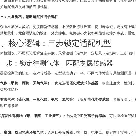
，超高量程看似强悍，却会牺牲低浓度检测精度。比如日常车间微量有毒气体泄漏筛
如适配低浓度阈值的专用机型。
三：只看价格，忽略适配性与合规性
杂牌检测仪大多采用劣质翻新传感器，不仅数据漂移严重、使用寿命短，更没有正规
爆场景中，无合规认证的设备，外壳静电、电路微小火花都可能引发爆炸事故，看似
二、核心逻辑：三步锁定适配机型
体检测仪，不用死记硬背复杂参数，只需遵循「定气体→定场景→定指标」三步法则
一步：锁定待测气体，匹配专属传感器
器是检测仪的核心，选对传感器，选型就成功了一半。不同气体对应专属检测原理，
气体（甲烷、丙烷、天然气等）
：优先选用
催化燃烧式传感器
，响应速度快、性价比
类气体除外。
有害气体（硫化氢、一氧化碳、氨气、氯气等）
：标配
电化学传感器
，灵敏度高，可
理厂等场景。
C挥发性有机物（苯、甲醛、工业废气）
：首先选
PID光离子传感器
，可快速检测低浓
、腐蚀、粉尘恶劣环境气体
：选用
红外传感器
，抗干扰、抗中毒、稳定性非常强，不