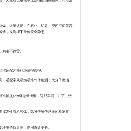
查，大量程设备根本无法捕捉细微隐患，精准度
防爆、计量认证。在石化、矿井、密闭空间等高
省钱，实则埋下天价安全隐患。
，精准不踩雷。
精准适配才能杜绝漏报误报。
高，适配常规易燃易爆气体检测；大分子燃油、
精准捕捉ppm级微量泄漏，适配车间、井下、污
度挥发性有机气体，弥补传统传感器的检测盲
受环境杂质影响，使用寿命更长。