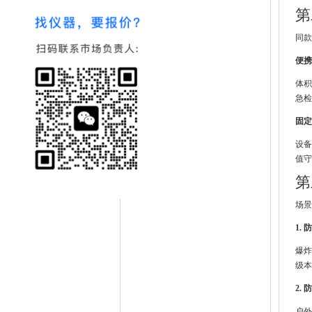
第
同款
便携
体积
急检
固定
设备
值守
第
场景
1.
爆炸
级本
2.
户外