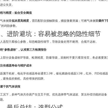
进尘失灵。
 量程与精度：贴合安全阈值
气体侧重
低浓度高精度
，需匹配职业接触限值，捕捉微量泄漏；可燃气体侧重
爆炸下
"的鸡肋参数。
三、进阶避坑：容易被忽略的隐性细节
人选型只看核心参数，却忽略隐性细节，导致设备好用不耐用、合规不达标。
 拒绝“参数虚标"，认准第三方检测报告
上部分设备虚标IP等级、检测精度、防爆等级，采购时不要只看宣传页，务必索要第
 关注传感器寿命与维护成本
器属于耗材，电化学传感器寿命通常2-3年，催化燃烧传感器3-5年，红外、PID传
，避免低价购机、高价维保的陷阱。
 规避干扰气体误报
工况下，多种气体共存易产生交叉干扰。优先选择带气体滤波、算法补偿功能的设备
题。
四、最后总结：选型公式