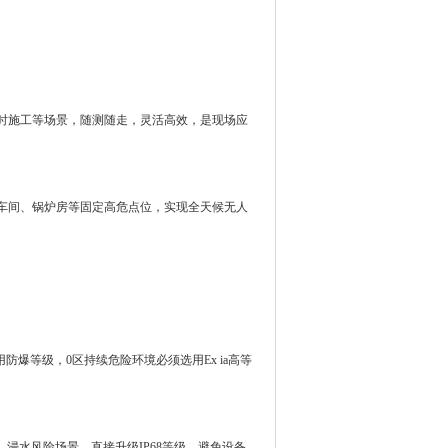
时施工等场景，随测随走，灵活高效，是现场应
车间、锅炉房等固定高危点位，实现全天候无人
爆等级，0区持续危险环境必须选用Ex ia高等
浸水风险场景，直接升级IP68等级，避免设备