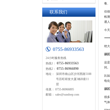
毒、
联系我们
但很
检测
通人
今
绝大
0755-86933563
误区
24小时服务热线
这是
0755-86933563
热线1：
同。
0755-86966890
热线2：
地址：
深圳市南山区沙河西路5188
比如
号百旺研发大厦3栋B座11
电化
层
误区
传真：
0755-86966895
邮箱：
sales@sundoep.com
很多
气体