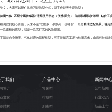
整文，大家可以记住这套万能选型公式，新手也能无失误选型：
待测气体+匹配专属传感器+适配使用形态（便携/固定）+达标防爆防护等级+贴合工
检测仪的核心价值，从来不是“功能多、参数高、价格低"，而是
精准适配场景、稳定
一次正确的选型，就是一次实打实的风险规避。
不清楚自身场景、气体对应的适配机型，可直接留言工况与检测需求，山盾科技精准
关于我们
产品中心
新闻中
司简介
常见型
公司新闻
业文化
排放型
行业动态
织结构
剧毒型
新品上市