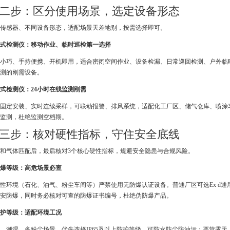
二步：区分使用场景，选定设备形态
传感器、不同设备形态，适配场景天差地别，按需选择即可。
式检测仪：移动作业、临时巡检第一选择
小巧、手持便携、开机即用，适合密闭空间作业、设备检漏、日常巡回检测、户外临
测的刚需设备。
式检测仪：24小时在线监测刚需
固定安装、实时连续采样，可联动报警、排风系统，适配化工厂区、储气仓库、喷涂
监测，杜绝监测空档期。
三步：核对硬性指标，守住安全底线
和气体匹配后，最后核对3个核心硬性指标，规避安全隐患与合规风险。
 防爆等级：高危场景必查
性环境（石化、油气、粉尘车间等）严禁使用无防爆认证设备。普通厂区可选Ex d通用防
安防爆，同时务必核对可查的防爆证书编号，杜绝伪防爆产品。
 防护等级：适配环境工况
、潮湿、多粉尘场景，优先选择IP65及以上防护等级，可防水防尘防油污；严苛露天、