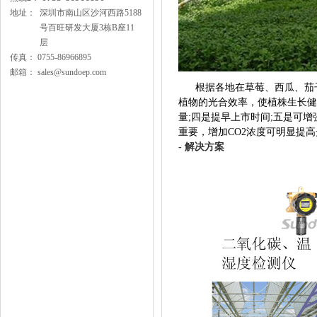
地址：
深圳市南山区沙河西路5188
号百旺研发大厦3栋B座11
层
传真：
0755-86966895
邮箱：
sales@sundoep.com
根据各地在草莓、西瓜、茄子
植物的光合效率，使植株生长健
量;四是提早上市时间;五是可
重要，增加CO2浓度可明显提
- 解决方案