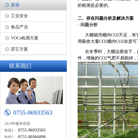
农业
的检测是必要的。
工业安全
二、存在问题分析及解决方案
- 问题分析
食品产业
大棚栽培棚内CO2不足，有资料
VOCs检测方案
用吸收大量CO2棚内CO2浓度可
其它方案
在冬季时，大棚边膜放下，起保
件，增施的CO2气肥不易跑掉，
联系我们
0755-86933563
24小时服务热线
0755-86933563
热线1：
0755-86966890
热线2：