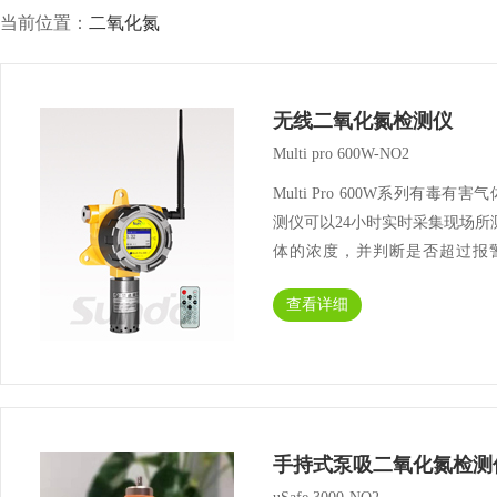
当前位置：
二氧化氮
无线二氧化氮检测仪
Multi pro 600W-NO2
Multi Pro 600W系列有毒有害
测仪可以24小时实时采集现场所
体的浓度，并判断是否超过报
值，根据判断结果执行对应报
查看详细
作，同时将采集的数据和报警信
送至气体报警控制器，能在各个··
手持式泵吸二氧化氮检测