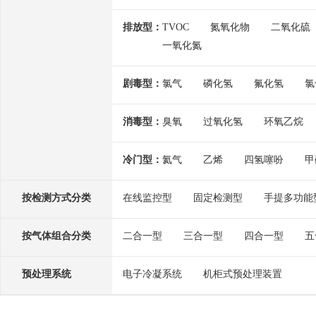
排放型：
TVOC
氮氧化物
二氧化硫
一氧化氮
剧毒型：
氯气
磷化氢
氟化氢
氯
消毒型：
臭氧
过氧化氢
环氧乙烷
冷门型：
氦气
乙烯
四氢噻吩
甲
按检测方式分类
在线监控型
固定检测型
手提多功能
按气体组合分类
二合一型
三合一型
四合一型
五
预处理系统
电子冷凝系统
机柜式预处理装置