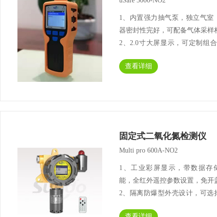
uSafe 3000-NO2
1、内置强力抽气泵，独立气室
器密封性完好，可配备气体采样
2、2.0寸大屏显示，可定制组合
不同气体同时检测，屏幕分区同
查看详细
示；3、高容量存储数据，一键
据导入至电脑，可选配微型打印
印相···
固定式二氧化氮检测仪
Multi pro 600A-NO2
1、工业彩屏显示，带数据存
能，全红外遥控参数设置，免开
2、隔离防爆型外壳设计，可选
道、罐体连接配件检测，选配220
查看详细