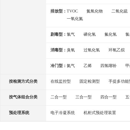
排放型：
TVOC
氮氧化物
二氧化硫
一氧化氮
剧毒型：
氯气
磷化氢
氟化氢
氯
消毒型：
臭氧
过氧化氢
环氧乙烷
冷门型：
氦气
乙烯
四氢噻吩
甲
按检测方式分类
在线监控型
固定检测型
手提多功能
按气体组合分类
二合一型
三合一型
四合一型
五
预处理系统
电子冷凝系统
机柜式预处理装置