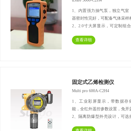
uSafe 3000-C2H4
1、内置强力抽气泵，独立气室
器密封性完好，可配备气体采样
2、2.0寸大屏显示，可定制组合
不同气体同时检测，屏幕分区同
查看详细
示；3、高容量存储数据，一键
据导入至电脑，可选配微型打印
印相···
固定式乙烯检测仪
Multi pro 600A-C2H4
1、工业彩屏显示，带数据存
能，全红外遥控参数设置，免开
2、隔离防爆型外壳设计，可选
道、罐体连接配件检测，选配220
查看详细