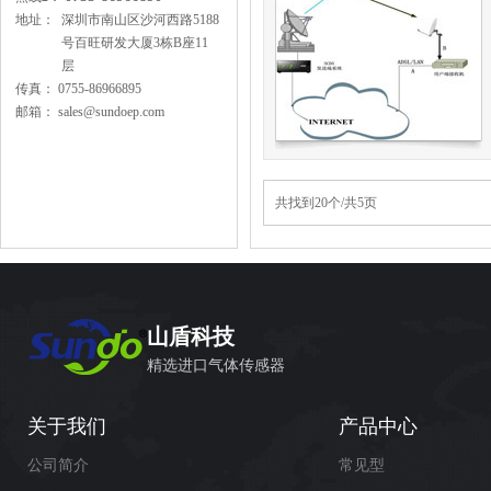
地址：
深圳市南山区沙河西路5188
号百旺研发大厦3栋B座11
层
传真：
0755-86966895
邮箱：
sales@sundoep.com
共找到20个/共5页
山盾科技
精选进口气体传感器
关于我们
产品中心
公司简介
常见型